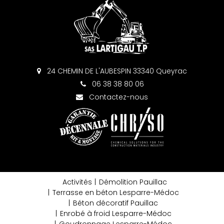
24 CHEMIN DE L'AUBESPIN 33340 Queyrac
06 38 38 80 06
Contactez-nous
Activités
Démolition Pauillac
Terrasse en béton Lesparre-Médoc
Béton décoratif Pauillac
Enrobé à froid Lesparre-Médoc
Goudronnage Lesparre-Médoc