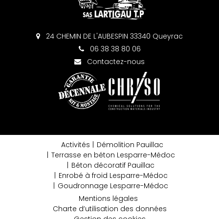
24 CHEMIN DE L'AUBESPIN 33340 Queyrac
06 38 38 80 06
Contactez-nous
Activités
Démolition Pauillac
Terrasse en béton Lesparre-Médoc
Béton décoratif Pauillac
Enrobé à froid Lesparre-Médoc
Goudronnage Lesparre-Médoc
Mentions légales
Charte d’utilisation des données
Gestion des cookies