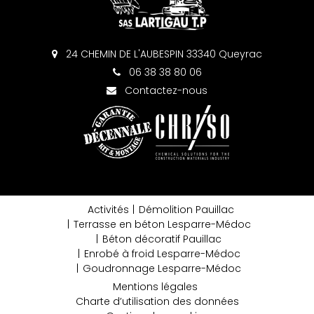
24 CHEMIN DE L'AUBESPIN 33340 Queyrac
06 38 38 80 06
Contactez-nous
Activités
Démolition Pauillac
Terrasse en béton Lesparre-Médoc
Béton décoratif Pauillac
Enrobé à froid Lesparre-Médoc
Goudronnage Lesparre-Médoc
Mentions légales
Charte d’utilisation des données