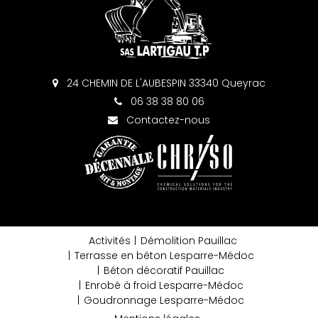
24 CHEMIN DE L'AUBESPIN 33340 Queyrac
06 38 38 80 06
Contactez-nous
Activités
Démolition Pauillac
Terrasse en béton Lesparre-Médoc
Béton décoratif Pauillac
Enrobé à froid Lesparre-Médoc
Goudronnage Lesparre-Médoc