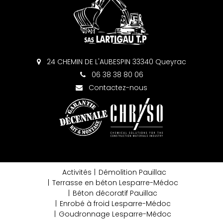
24 CHEMIN DE L'AUBESPIN 33340 Queyrac
06 38 38 80 06
Contactez-nous
Activités
Démolition Pauillac
Terrasse en béton Lesparre-Médoc
Béton décoratif Pauillac
Enrobé à froid Lesparre-Médoc
Goudronnage Lesparre-Médoc